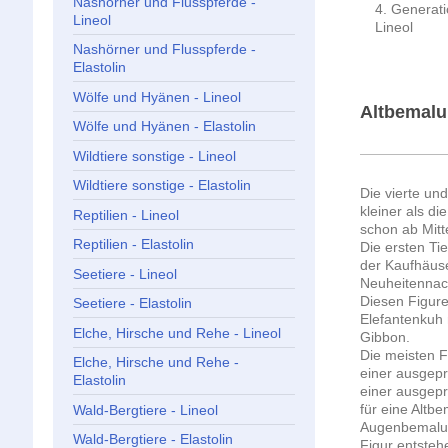
Nashörner und Flusspferde -
4. Generat
Lineol
Lineol
Nashörner und Flusspferde -
Elastolin
Wölfe und Hyänen - Lineol
Altbemalu
Wölfe und Hyänen - Elastolin
Wildtiere sonstige - Lineol
Wildtiere sonstige - Elastolin
Die vierte un
kleiner als d
Reptilien - Lineol
schon ab Mitt
Reptilien - Elastolin
Die ersten Ti
der Kaufhäuse
Seetiere - Lineol
Neuheitennach
Diesen Figure
Seetiere - Elastolin
Elefantenkuh
Elche, Hirsche und Rehe - Lineol
Gibbon.
Die meisten 
Elche, Hirsche und Rehe -
einer ausgepr
Elastolin
einer ausgepr
für eine Altb
Wald-Bergtiere - Lineol
Augenbemalun
Wald-Bergtiere - Elastolin
Figur entstehe