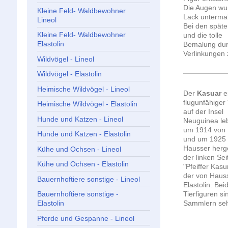
Die Augen wu
Kleine Feld- Waldbewohner
Lack untermal
Lineol
Bei den späte
Kleine Feld- Waldbewohner
und die tolle
Elastolin
Bemalung durc
Verlinkungen 
Wildvögel - Lineol
Wildvögel - Elastolin
Heimische Wildvögel - Lineol
Der
Kasuar
e
flugunfähiger
Heimische Wildvögel - Elastolin
auf der Insel
Hunde und Katzen - Lineol
Neuguinea le
um 1914 von P
Hunde und Katzen - Elastolin
und um 1925
Hausser herges
Kühe und Ochsen - Lineol
der linken Sei
Kühe und Ochsen - Elastolin
"Pfeiffer Kasu
der von Haus
Bauernhoftiere sonstige - Lineol
Elastolin. Bei
Bauernhoftiere sonstige -
Tierfiguren si
Elastolin
Sammlern seh
Pferde und Gespanne - Lineol