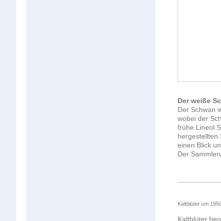
Der weiße S
Der Schwan wu
wobei der Sch
frühe Lineol S
hergestellten
einen Blick u
Der Sammlerwe
Kaltblüter um 1950
Kaltblüter her