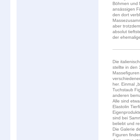
Böhmen und Mä
ansässigen Fi
den dort verb
Massezusamme
aber trotzdem
absolut tieft
der ehemalige
Die italienis
stellte in de
Massefiguren 
verschiedene
her. Einmal „b
Tuchstaub Fi
anderen bema
Alle sind etwa
Elastolin Tier
Eigenprodukte
sind bei Sam
beliebt und rel
Die Galerie d
Figuren finde