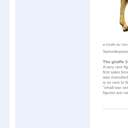
ie Giraffe der 1t
Sammlerpreis
The giraffe
1
A very
rare fi
first
sales bro
was
manufact
is
so rare
to
f
"
small
war
ser
figures
are
ra