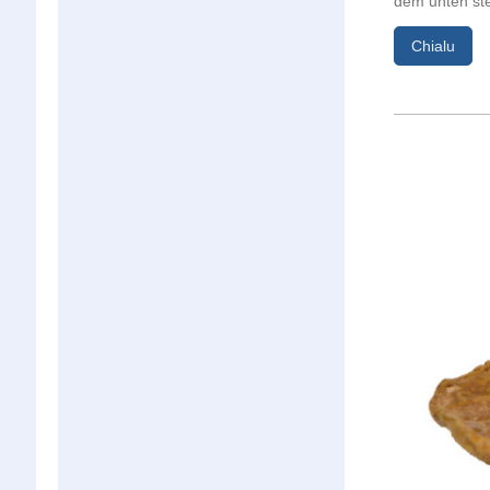
dem unten st
Chialu