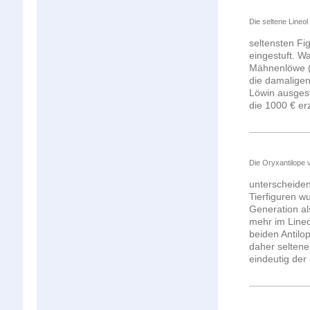
Die seltene Lineo
seltensten Fi
eingestuft. W
Mähnenlöwe (B
die damalige
Löwin ausgest
die 1000 € erz
Die Oryxantilope 
unterscheiden
Tierfiguren w
Generation al
mehr im Lineo
beiden Antilo
daher seltene
eindeutig der