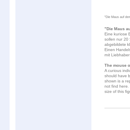
"Die Maus auf dem 
"Die Maus au
Eine kuriose E
sollen nur 20 
abgebildete kl
Einen Handels
mit Liebhaber
The mouse on
A curious
indi
should
have 
shown
is a
re
not
find
here.
size
of this
fi