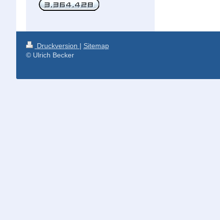
Druckversion
|
Sitemap
© Ulrich Becker