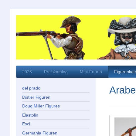
2026
Preiskatalog
Mini-Forma
Figurenkat
Arabe
del prado
Distler Figuren
Doug Miller Figures
Elastolin
Esci
Germania Figuren