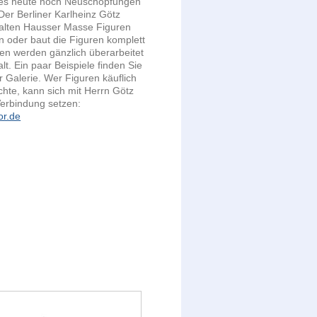
 es heute noch Neuschöpfungen
Der Berliner Karlheinz Götz
 alten Hausser Masse Figuren
 oder baut die Figuren komplett
en werden gänzlich überarbeitet
t. Ein paar Beispiele finden Sie
er Galerie. Wer Figuren käuflich
hte, kann sich mit Herrn Götz
Verbindung setzen:
or.de