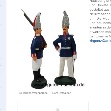
Hausser gibt
und Unikate. 
gestaltet aus
Neukreationen
um. Die Figur
und neu bemal
in unten in d
erwerben möc
per Email in 
khgoetz@arc
Preußische Wachparade 10,5 cm Umbauten