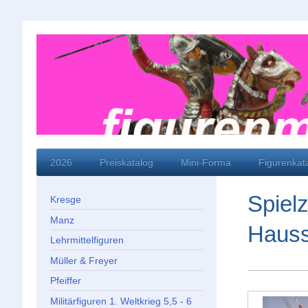
2026
Preiskatalog
Mini-Forma
Figurenkat
Spielz
Kresge
Manz
Hauss
Lehrmittelfiguren
Müller & Freyer
Pfeiffer
Militärfiguren 1. Weltkrieg 5,5 - 6