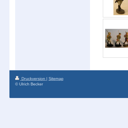
Druckversion
|
Sitemap
© Ulrich Becker