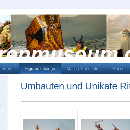
i-Forma
Figurenkataloge
Masse-Tierkatalog
Masse
Umbauten und Unikate Rit