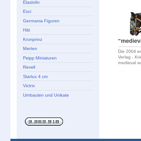
Elastolin
Esci
Germania Figuren
Hät
Kronprinz
"medieva
Merten
Die 2004 er
Verlag - Kri
Peipp Miniaturen
medieval wa
Revell
Starlux 4 cm
Victrix
Umbauten und Unikate