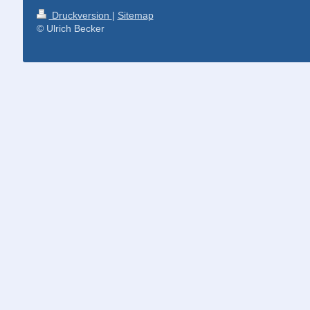
Druckversion
|
Sitemap
© Ulrich Becker