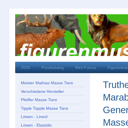
2026
Preiskatalog
Mini-Forma
Figurenkat
Truthe
Meister Mathias Masse Tiere
Verschiedene Hersteller
Marabu
Pfeiffer Masse Tiere
Gener
Tipple Topple Masse Tiere
Löwen - Lineol
Mass
Löwen - Elastolin