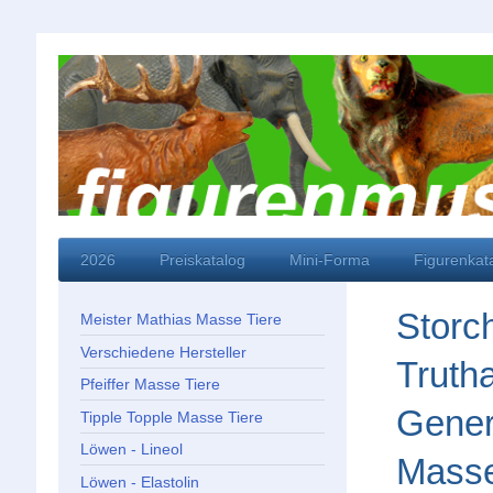
2026
Preiskatalog
Mini-Forma
Figurenkat
Storc
Meister Mathias Masse Tiere
Verschiedene Hersteller
Truth
Pfeiffer Masse Tiere
Gener
Tipple Topple Masse Tiere
Löwen - Lineol
Masse
Löwen - Elastolin