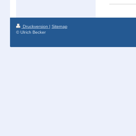
Druckversion
|
Sitemap
© Ulrich Becker