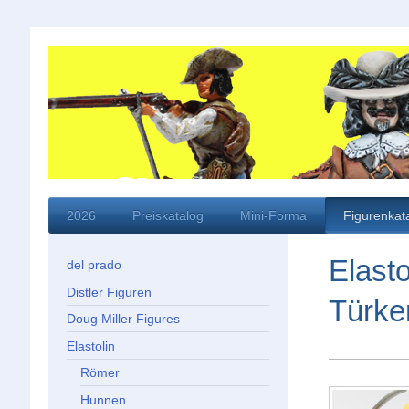
2026
Preiskatalog
Mini-Forma
Figurenkat
Elasto
del prado
Distler Figuren
Türke
Doug Miller Figures
Elastolin
Römer
Hunnen