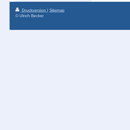
Druckversion
|
Sitemap
© Ulrich Becker