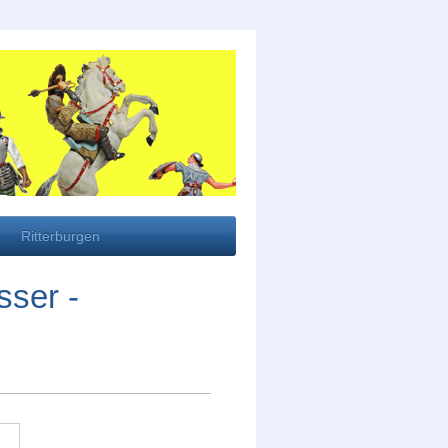
Ritterburgen
sser -