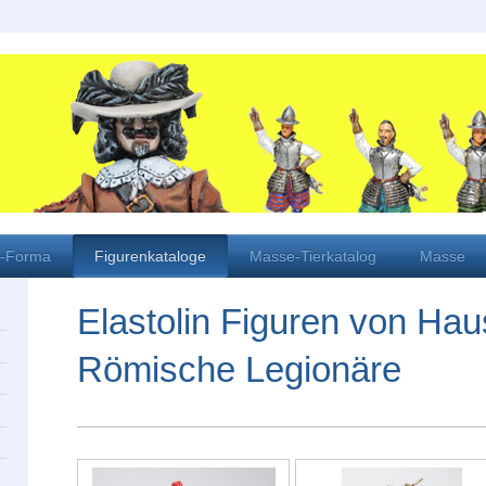
i-Forma
Figurenkataloge
Masse-Tierkatalog
Masse
Elastolin Figuren von Hau
Römische Legionäre