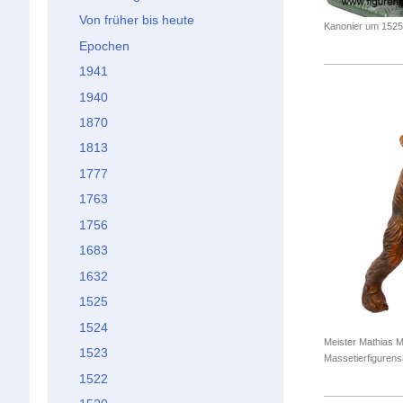
Von früher bis heute
Kanonier um 1525
Epochen
1941
1940
1870
1813
1777
1763
1756
1683
1632
1525
1524
Meister Mathias M
1523
Massetierfiguren
1522