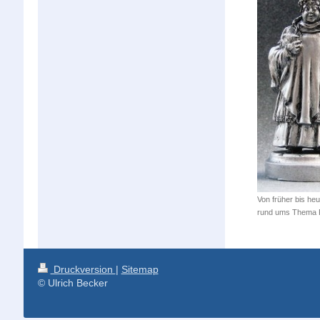
Von früher bis heu
rund ums Thema 
Druckversion
|
Sitemap
© Ulrich Becker