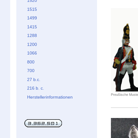
1520
1515
1499
1415
1288
1200
1066
800
700
27 b.c.
216 b. c.
Preußische Muste
Herstellerinformationen