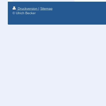
Druckversion
|
Sitemap
© Ulrich Becker