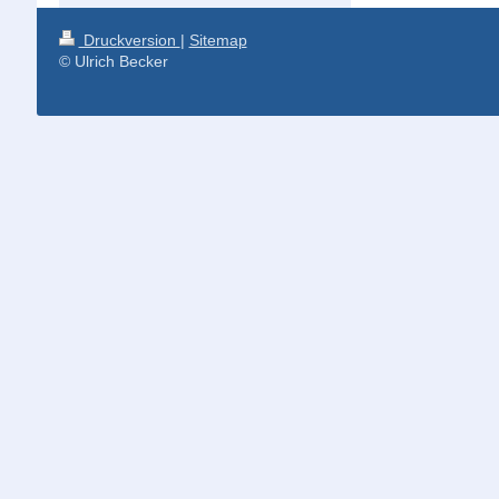
Druckversion
|
Sitemap
© Ulrich Becker