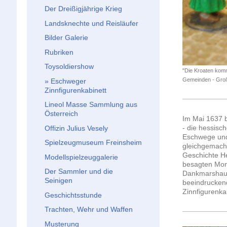
Der Dreißigjährige Krieg
Landsknechte und Reisläufer
Bilder Galerie
Rubriken
Toysoldiershow
"Die Kroaten komm
Gemeinden - Groß
Eschweger
Zinnfigurenkabinett
Lineol Masse Sammlung aus
Österreich
Im Mai 1637 b
- die hessisc
Offizin Julius Vesely
Eschwege und
Spielzeugmuseum Freinsheim
gleichgemacht
Geschichte He
Modellspielzeuggalerie
besagten Mona
Der Sammler und die
Dankmarshaus
Seinigen
beeindrucken
Zinnfigurenkab
Geschichtsstunde
Trachten, Wehr und Waffen
Musterung