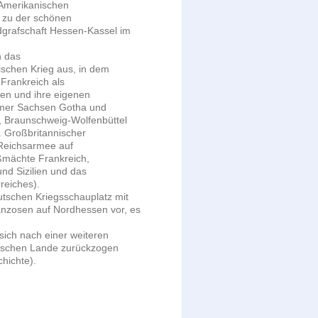
 Amerikanischen
n zu der schönen
dgrafschaft Hessen-Kassel im
h das
schen Krieg aus, in dem
Frankreich als
ten und ihre eigenen
ümer Sachsen Gotha und
, Braunschweig-Wolfenbüttel
. Großbritannischer
Reichsarmee auf
oßmächte Frankreich,
nd Sizilien und das
reiches).
tschen Kriegsschauplatz mit
anzosen auf Nordhessen vor, es
sich nach einer weiteren
sischen Lande zurückzogen
chichte).