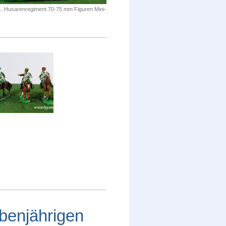
1. Husarenregiment 70-75 mm Figuren Mini-
ebenjährigen