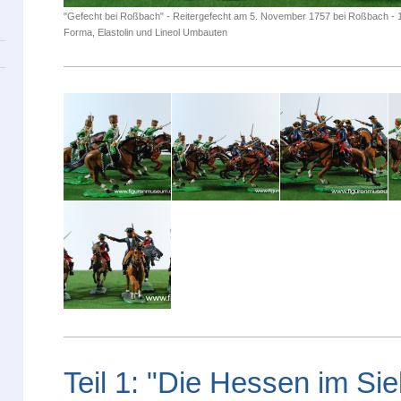
"Gefecht bei Roßbach" - Reitergefecht am 5. November 1757 bei Roßbach - 
Forma, Elastolin und Lineol Umbauten
Teil 1: "Die Hessen im Si