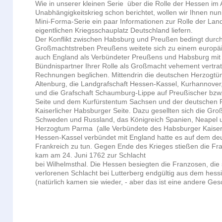
Wie in unserer kleinen Serie über die Rolle der Hessen im
Unabhängigkeitskrieg schon berichtet, wollen wir Ihnen nu
Mini-Forma-Serie ein paar Informationen zur Rolle der Lan
eigentlichen Kriegsschauplatz Deutschland liefern.
Der Konflikt zwischen Habsburg und Preußen bedingt durc
Großmachtstreben Preußens weitete sich zu einem europäi
auch England als Verbündeter Preußens und Habsburg mit 
Bündnispartner Ihrer Rolle als Großmacht vehement vertra
Rechnungen beglichen. Mittendrin die deutschen Herzogt
Altenburg, die Landgrafschaft Hessen-Kassel, Kurhannover
und die Grafschaft Schaumburg-Lippe auf Preußischer bzw
Seite und dem Kurfürstentum Sachsen und der deutschen 
Kaiserlicher Habsburger Seite. Dazu gesellten sich die Gr
Schweden und Russland, das Königreich Spanien, Neapel u
Herzogtum Parma (alle Verbündete des Habsburger Kaiser
Hessen-Kassel verbündet mit England hatte es auf dem deu
Frankreich zu tun. Gegen Ende des Krieges stießen die Fr
kam am 24. Juni 1762 zur Schlacht
bei Wilhelmsthal. Die Hessen besiegten die Franzosen, die 
verlorenen Schlacht bei Lutterberg endgültig aus dem hes
(natürlich kamen sie wieder, - aber das ist eine andere Ges