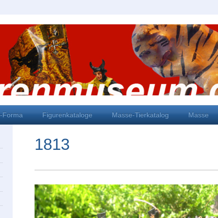
i-Forma
Figurenkataloge
Masse-Tierkatalog
Masse
1813