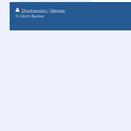
Druckversion
|
Sitemap
© Ulrich Becker