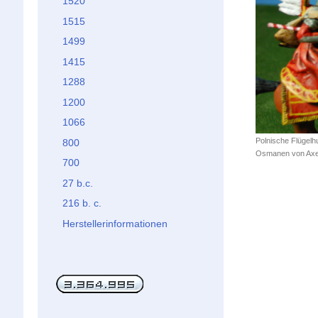
1520
1515
1499
1415
1288
1200
1066
Polnische Flügel
800
Osmanen von Axel
700
27 b.c.
216 b. c.
Herstellerinformationen