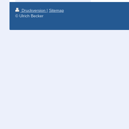
Druckversion
|
Sitemap
© Ulrich Becker